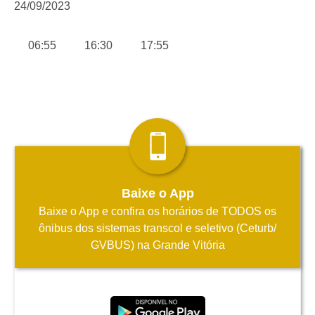
24/09/2023
06:55
16:30
17:55
Baixe o App
Baixe o App e confira os horários de TODOS os
ônibus dos sistemas transcol e seletivo (Ceturb/
GVBUS) na Grande Vitória