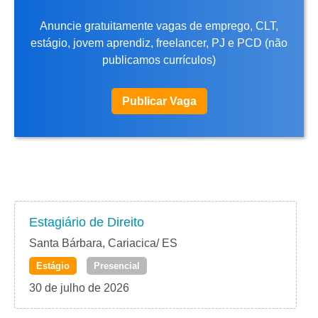
Anuncie gratuitamente vagas de emprego, CLT,
estágio, jovem aprendiz, freelancer, PJ e PCD (não
publicamos currículos)
Publicar Vaga
Estagiário de Direito
Santa Bárbara, Cariacica/ ES
Estágio
Presencial
30 de julho de 2026