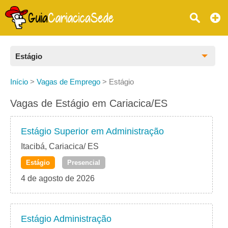
Estágio
Todas as Vagas
Início
>
Vagas de Emprego
>
Estágio
CLT
Vagas de Estágio em Cariacica/ES
Estágio
Estágio Superior em Administração
Freelancer
Itacibá, Cariacica/ ES
Estágio
Presencial
PJ
4 de agosto de 2026
Home Office
Estágio Administração