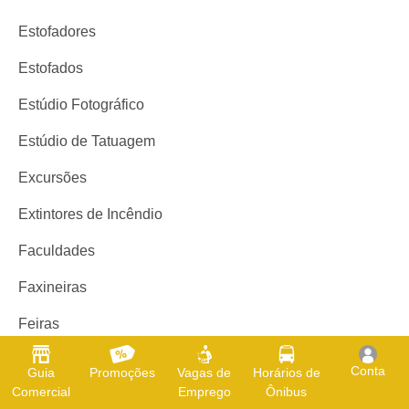
Estofadores
Estofados
Estúdio Fotográfico
Estúdio de Tatuagem
Excursões
Extintores de Incêndio
Faculdades
Faxineiras
Feiras
Ferragens
Conta
Guia
Promoções
Vagas de
Horários de
Comercial
Emprego
Ônibus
Ferro Velho