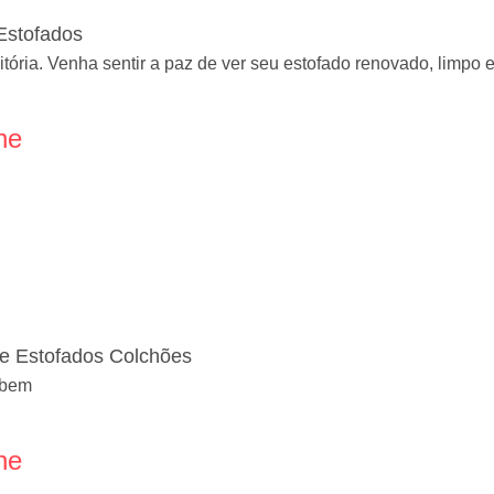
Estofados
ória. Venha sentir a paz de ver seu estofado renovado, limpo e
ne
de Estofados Colchões
r bem
ne