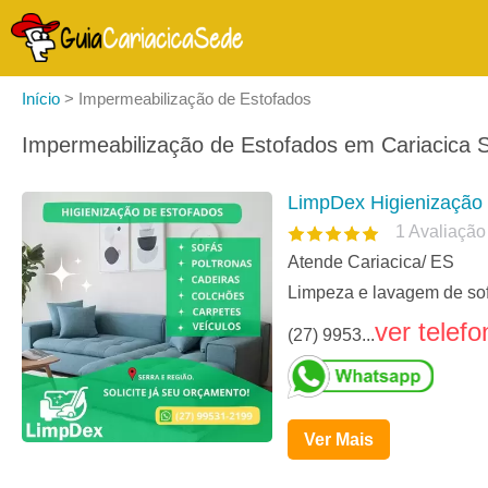
Início
>
Impermeabilização de Estofados
Impermeabilização de Estofados em Cariacica S
LimpDex Higienização 
1
Avaliação
Atende Cariacica/ ES
Limpeza e lavagem de sof
ver telefo
(27) 9953...
Ver Mais