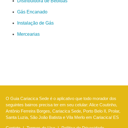
Distribuidora de Bebidas
Gás Encanado
Instalação de Gás
Mercearias
O Guia Cariacica Sede é o aplicativo que todo morador dos
seguintes bairros precisa ter em seu celular: Alice Coutinho,
Antônio Ferreira Borges, Cariacica Sede, Porto Belo II, Prolar,
Santa Luzia, São João Batista e Vila Merlo em Cariacica/ ES
Contato
|
Termos de Uso
|
Política de Privacidade