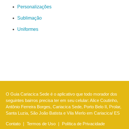
Personalizações
Sublimação
Uniformes
O Guia Cariacica Sede é o aplicativo que todo morador dos
seguintes bairros precisa ter em seu celular: Alice Coutinho,
Antônio Ferreira Borges, Cariacica Sede, Porto Belo II, Prolar,
Santa Luzia, São João Batista e Vila Merlo em Cariacica/ ES
Contato
|
Termos de Uso
|
Política de Privacidade