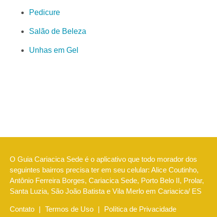
Pedicure
Salão de Beleza
Unhas em Gel
O Guia Cariacica Sede é o aplicativo que todo morador dos
seguintes bairros precisa ter em seu celular: Alice Coutinho,
Antônio Ferreira Borges, Cariacica Sede, Porto Belo II, Prolar,
Santa Luzia, São João Batista e Vila Merlo em Cariacica/ ES
Contato
|
Termos de Uso
|
Política de Privacidade