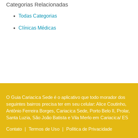
Categorias Relacionadas
Todas Categorias
Clínicas Médicas
O Guia Cariacica Sede é o aplicativo que todo morador dos
seguintes bairros precisa ter em seu celular: Alice Coutinho,
Antônio Ferreira Borges, Cariacica Sede, Porto Belo II, Prolar,
Santa Luzia, São João Batista e Vila Merlo em Cariacica/ ES
Contato
|
Termos de Uso
|
Política de Privacidade